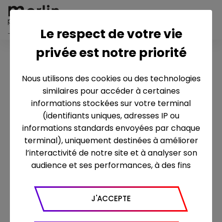
Le respect de votre vie
privée est notre priorité
MENTIONS LÉGALES
Nous utilisons des cookies ou des technologies
Ce site web est édité par la société
similaires pour accéder à certaines
MERLIN PRODUCTIONS, société par
informations stockées sur votre terminal
actions simplifiée au capital de 37 000
(identifiants uniques, adresses IP ou
euros, dont le siège social est situé 46,
informations standards envoyées par chaque
avenue de Breteuil - 75007 Paris ,
terminal), uniquement destinées à améliorer
immatriculée au registre du Commerce
l’interactivité de notre site et à analyser son
et des sociétés de Paris sous le numéro
audience et ses performances, à des fins
451 099 402.
statistiques. Nous utilisons à ce titre l’outil
Google Analytics pour générer des rapports
Coordonnées téléphoniques : 01 80 48
J'ACCEPTE
sur le trafic (nombre de visites, temps passé
04 40
sur le site, nombre de pages vues en moyenne,