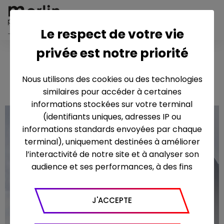
Le respect de votre vie
privée est notre priorité
Philhar
2018 – 6 x 52’
monia
Nous utilisons des cookies ou des technologies
similaires pour accéder à certaines
informations stockées sur votre terminal
(identifiants uniques, adresses IP ou
informations standards envoyées par chaque
terminal), uniquement destinées à améliorer
l’interactivité de notre site et à analyser son
audience et ses performances, à des fins
statistiques. Nous utilisons à ce titre l’outil
Google Analytics pour générer des rapports
J'ACCEPTE
sur le trafic (nombre de visites, temps passé
sur le site, nombre de pages vues en moyenne,