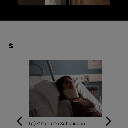
S
(c) Charlotte Schousboe
(c)