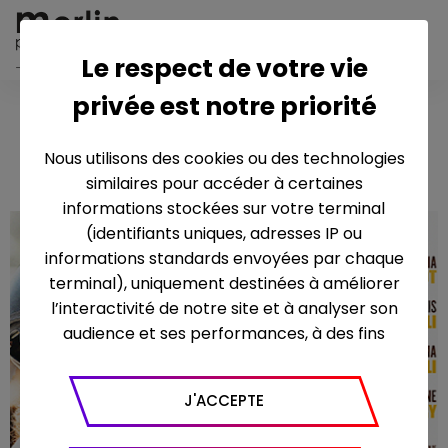
Le respect de votre vie
privée est notre priorité
Liés pour
2020 – 90’
la vie
Nous utilisons des cookies ou des technologies
similaires pour accéder à certaines
informations stockées sur votre terminal
(identifiants uniques, adresses IP ou
informations standards envoyées par chaque
terminal), uniquement destinées à améliorer
l’interactivité de notre site et à analyser son
audience et ses performances, à des fins
statistiques. Nous utilisons à ce titre l’outil
Google Analytics pour générer des rapports
J'ACCEPTE
sur le trafic (nombre de visites, temps passé
sur le site, nombre de pages vues en moyenne,